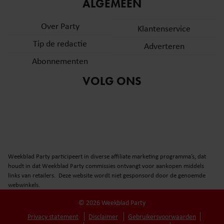
informatie over uw gebruik van onze site met onze
ALGEMEEN
partners voor social media, adverteren en analyse. Deze
Over Party
partners kunnen deze gegevens combineren met andere
Klantenservice
informatie die u aan ze heeft verstrekt of die ze hebben
Tip de redactie
Adverteren
verzameld op basis van uw gebruik van hun services. U
Abonnementen
gaat akkoord met onze cookies als u onze website blijft
gebruiken.
VOLG ONS
Weekblad Party participeert in diverse affiliate marketing programma’s, dat
houdt in dat Weekblad Party commissies ontvangt voor aankopen middels
links van retailers. Deze website wordt niet gesponsord door de genoemde
webwinkels.
© 2026 Weekblad Party
Privacy statement
Disclaimer
Gebruikersvoorwaarden