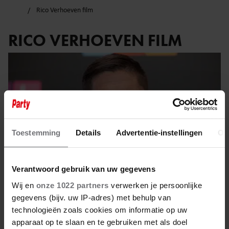
Rico Verhoeven film
RICO VERHOEVEN FILM
Toestemming
Details
Advertentie-instellingen
Ov
Verantwoord gebruik van uw gegevens
Wij en
onze 1022 partners
verwerken je persoonlijke
gegevens (bijv. uw IP-adres) met behulp van
technologieën zoals cookies om informatie op uw
11 juni 2025
apparaat op te slaan en te gebruiken met als doel