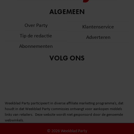
informatie over uw gebruik van onze site met onze
ALGEMEEN
partners voor social media, adverteren en analyse. Deze
partners kunnen deze gegevens combineren met andere
Over Party
Klantenservice
informatie die u aan ze heeft verstrekt of die ze hebben
verzameld op basis van uw gebruik van hun services. U
Tip de redactie
Adverteren
gaat akkoord met onze cookies als u onze website blijft
Abonnementen
gebruiken.
VOLG ONS
Weekblad Party participeert in diverse affiliate marketing programma’s, dat
houdt in dat Weekblad Party commissies ontvangt voor aankopen middels
links van retailers. Deze website wordt niet gesponsord door de genoemde
webwinkels.
© 2026 Weekblad Party