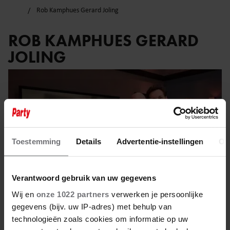
Rob Kamphues Gerard Joling
ROB KAMPHUES GERARD
JOLING
Toestemming
Details
Advertentie-instellingen
Ov
Verantwoord gebruik van uw gegevens
Wij en
onze 1022 partners
verwerken je persoonlijke
gegevens (bijv. uw IP-adres) met behulp van
technologieën zoals cookies om informatie op uw