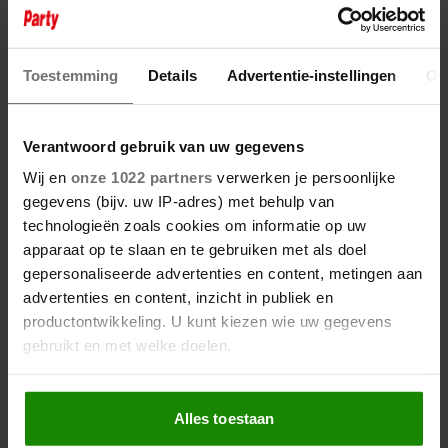
25 juni 2025
ROBERT DOORNBOS VLUCHT
NAAR EUROPA: ‘HET IS TE HEET
Toestemming
Details
Advertentie-instellingen
Ov
IN DUBAI’
Verantwoord gebruik van uw gegevens
Wij en
onze 1022 partners
verwerken je persoonlijke
gegevens (bijv. uw IP-adres) met behulp van
technologieën zoals cookies om informatie op uw
apparaat op te slaan en te gebruiken met als doel
gepersonaliseerde advertenties en content, metingen aan
advertenties en content, inzicht in publiek en
productontwikkeling. U kunt kiezen wie uw gegevens
gebruikt en met welke doelen.
Als u het toestaat, willen we ook graag:
Alles toestaan
Informatie verzamelen over uw geografische
locatie, die tot een paar meter nauwkeurig kan zijn