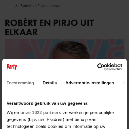
Robèrt en Pirjo uit elkaar
ROBÈRT EN PIRJO UIT
ELKAAR
Toestemming
Details
Advertentie-instellingen
Ov
Verantwoord gebruik van uw gegevens
Wij en
onze 1022 partners
verwerken je persoonlijke
gegevens (bijv. uw IP-adres) met behulp van
technologieën zoals cookies om informatie op uw