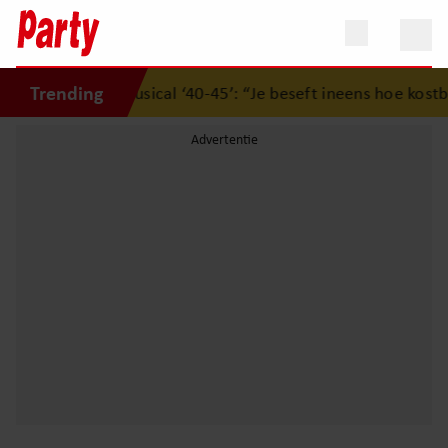
Trending
rukwekkende musical ‘40-45’: “Je beseft ineens hoe kostbaar