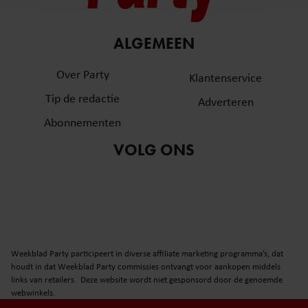
en om ons websiteverkeer te analyseren. Ook delen we
informatie over uw gebruik van onze site met onze
partners voor social media, adverteren en analyse. Deze
ALGEMEEN
partners kunnen deze gegevens combineren met andere
informatie die u aan ze heeft verstrekt of die ze hebben
Over Party
Klantenservice
verzameld op basis van uw gebruik van hun services. U
Tip de redactie
Adverteren
gaat akkoord met onze cookies als u onze website blijft
gebruiken.
Abonnementen
VOLG ONS
Weekblad Party participeert in diverse affiliate marketing programma’s, dat
houdt in dat Weekblad Party commissies ontvangt voor aankopen middels
links van retailers. Deze website wordt niet gesponsord door de genoemde
webwinkels.