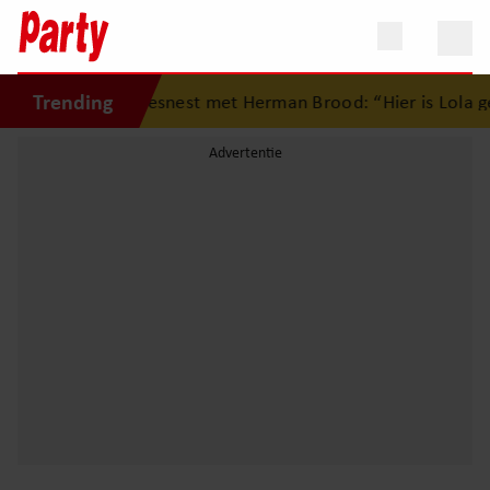
Trending
ug op eerste liefdesnest met Herman Brood: “Hier is Lola g