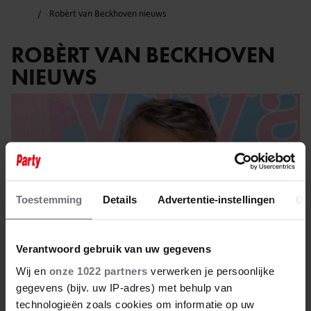
Robèrt van Beckhoven nieuws
ROBÈRT VAN BECKHOVEN
NIEUWS
Toestemming
Details
Advertentie-instellingen
Ov
Verantwoord gebruik van uw gegevens
Wij en
onze 1022 partners
verwerken je persoonlijke
gegevens (bijv. uw IP-adres) met behulp van
technologieën zoals cookies om informatie op uw