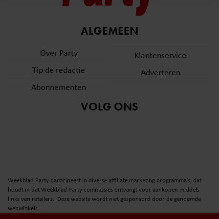
en om ons websiteverkeer te analyseren. Ook delen we
informatie over uw gebruik van onze site met onze
partners voor social media, adverteren en analyse. Deze
ALGEMEEN
partners kunnen deze gegevens combineren met andere
informatie die u aan ze heeft verstrekt of die ze hebben
Over Party
Klantenservice
verzameld op basis van uw gebruik van hun services. U
Tip de redactie
Adverteren
gaat akkoord met onze cookies als u onze website blijft
gebruiken.
Abonnementen
VOLG ONS
Weekblad Party participeert in diverse affiliate marketing programma’s, dat
houdt in dat Weekblad Party commissies ontvangt voor aankopen middels
links van retailers. Deze website wordt niet gesponsord door de genoemde
webwinkels.