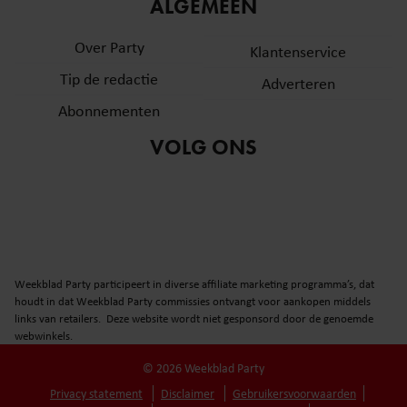
informatie over uw gebruik van onze site met onze
ALGEMEEN
partners voor social media, adverteren en analyse. Deze
Over Party
partners kunnen deze gegevens combineren met andere
Klantenservice
informatie die u aan ze heeft verstrekt of die ze hebben
Tip de redactie
Adverteren
verzameld op basis van uw gebruik van hun services. U
Abonnementen
gaat akkoord met onze cookies als u onze website blijft
gebruiken.
VOLG ONS
Weekblad Party participeert in diverse affiliate marketing programma’s, dat
houdt in dat Weekblad Party commissies ontvangt voor aankopen middels
links van retailers. Deze website wordt niet gesponsord door de genoemde
webwinkels.
© 2026 Weekblad Party
Privacy statement
Disclaimer
Gebruikersvoorwaarden