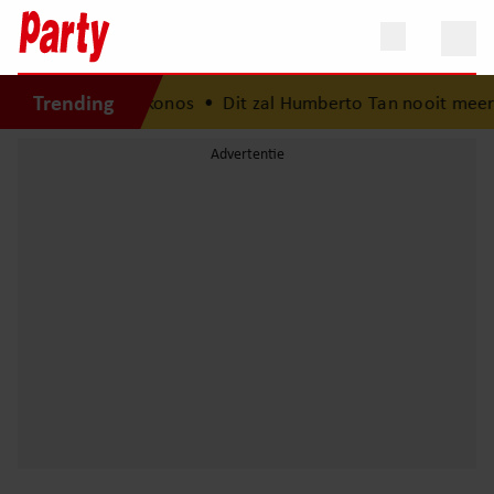
Trending
omvakantie op Mykonos
•
Dit zal Humberto Tan nooit meer ve