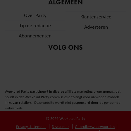
informatie over uw gebruik van onze site met onze
ALGEMEEN
partners voor social media, adverteren en analyse. Deze
Over Party
partners kunnen deze gegevens combineren met andere
Klantenservice
informatie die u aan ze heeft verstrekt of die ze hebben
Tip de redactie
Adverteren
verzameld op basis van uw gebruik van hun services. U
Abonnementen
gaat akkoord met onze cookies als u onze website blijft
gebruiken.
VOLG ONS
Weekblad Party participeert in diverse affiliate marketing programma’s, dat
houdt in dat Weekblad Party commissies ontvangt voor aankopen middels
links van retailers. Deze website wordt niet gesponsord door de genoemde
webwinkels.
© 2026 Weekblad Party
Privacy statement
Disclaimer
Gebruikersvoorwaarden