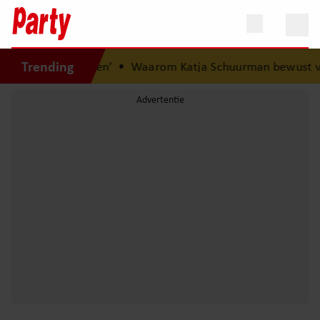
Trending
 ik nooit vergeten’
•
Waarom Katja Schuurman bewust voo