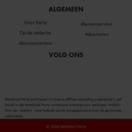
informatie over uw gebruik van onze site met onze
ALGEMEEN
partners voor social media, adverteren en analyse. Deze
partners kunnen deze gegevens combineren met andere
Over Party
Klantenservice
informatie die u aan ze heeft verstrekt of die ze hebben
Tip de redactie
verzameld op basis van uw gebruik van hun services. U
Adverteren
gaat akkoord met onze cookies als u onze website blijft
Abonnementen
gebruiken.
VOLG ONS
Weekblad Party participeert in diverse affiliate marketing programma’s, dat
houdt in dat Weekblad Party commissies ontvangt voor aankopen middels
links van retailers. Deze website wordt niet gesponsord door de genoemde
webwinkels.
© 2026 Weekblad Party