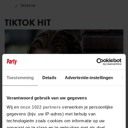
TikTok hit
TIKTOK HIT
Toestemming
Details
Advertentie-instellingen
Ov
Verantwoord gebruik van uw gegevens
Wij en
onze 1022 partners
verwerken je persoonlijke
gegevens (bijv. uw IP-adres) met behulp van
5 juli 2025
technologieën zoals cookies om informatie op uw
apparaat op te slaan en te gebruiken met als doel