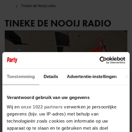
Tineke de Nooij radio
TINEKE DE NOOIJ RADIO
Toestemming
Details
Advertentie-instellingen
Ov
Verantwoord gebruik van uw gegevens
Wij en
onze 1022 partners
verwerken je persoonlijke
gegevens (bijv. uw IP-adres) met behulp van
technologieën zoals cookies om informatie op uw
17 april 2024
apparaat op te slaan en te gebruiken met als doel