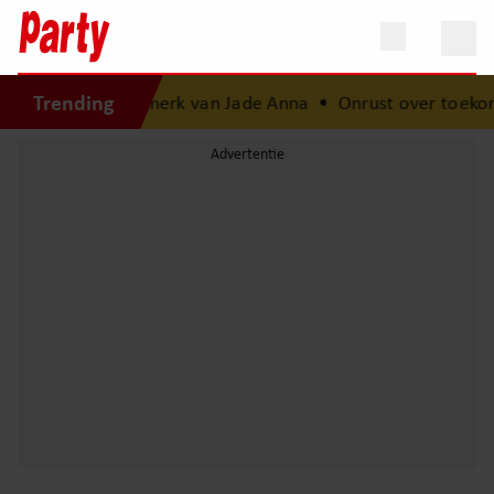
Trending
stagiaire bij het merk van Jade Anna
•
Onrust over toekoms