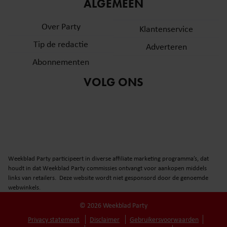
informatie over uw gebruik van onze site met onze
ALGEMEEN
partners voor social media, adverteren en analyse. Deze
Over Party
partners kunnen deze gegevens combineren met andere
Klantenservice
informatie die u aan ze heeft verstrekt of die ze hebben
Tip de redactie
Adverteren
verzameld op basis van uw gebruik van hun services. U
Abonnementen
gaat akkoord met onze cookies als u onze website blijft
gebruiken.
VOLG ONS
Weekblad Party participeert in diverse affiliate marketing programma’s, dat
houdt in dat Weekblad Party commissies ontvangt voor aankopen middels
links van retailers. Deze website wordt niet gesponsord door de genoemde
webwinkels.
© 2026 Weekblad Party
Privacy statement
Disclaimer
Gebruikersvoorwaarden