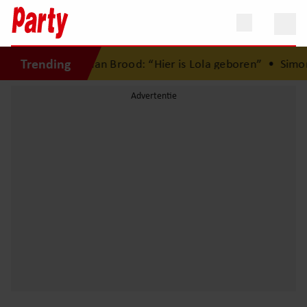
Trending
met Herman Brood: “Hier is Lola geboren”
•
Simon Keizer b