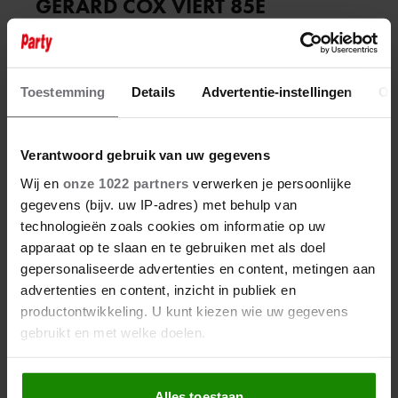
GERARD COX VIERT 85E
VERJAARDAG MET MUZIKAAL
EERBETOON
Toestemming
Details
Advertentie-instellingen
Ov
Verantwoord gebruik van uw gegevens
Wij en
onze 1022 partners
verwerken je persoonlijke
gegevens (bijv. uw IP-adres) met behulp van
technologieën zoals cookies om informatie op uw
apparaat op te slaan en te gebruiken met als doel
gepersonaliseerde advertenties en content, metingen aan
advertenties en content, inzicht in publiek en
productontwikkeling. U kunt kiezen wie uw gegevens
gebruikt en met welke doelen.
Als u het toestaat, willen we ook graag:
28 oktober 2024
Alles toestaan