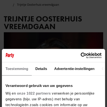
Trijntje Oosterhuis vreemdgaan
TRIJNTJE OOSTERHUIS
VREEMDGAAN
Toestemming
Details
Advertentie-instellingen
Ov
Verantwoord gebruik van uw gegevens
Wij en
onze 1022 partners
verwerken je persoonlijke
gegevens (bijv. uw IP-adres) met behulp van
technologieën zoals cookies om informatie op uw