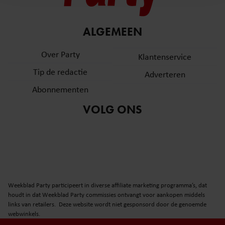
en om ons websiteverkeer te analyseren. Ook delen we
informatie over uw gebruik van onze site met onze
partners voor social media, adverteren en analyse. Deze
ALGEMEEN
partners kunnen deze gegevens combineren met andere
informatie die u aan ze heeft verstrekt of die ze hebben
Over Party
Klantenservice
verzameld op basis van uw gebruik van hun services. U
Tip de redactie
Adverteren
gaat akkoord met onze cookies als u onze website blijft
gebruiken.
Abonnementen
VOLG ONS
Weekblad Party participeert in diverse affiliate marketing programma’s, dat
houdt in dat Weekblad Party commissies ontvangt voor aankopen middels
links van retailers. Deze website wordt niet gesponsord door de genoemde
webwinkels.