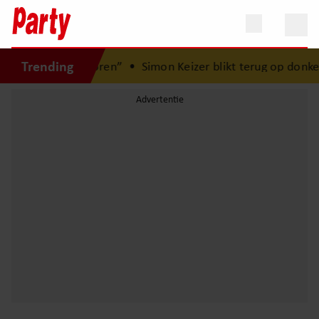
Trending
Hier is Lola geboren”
•
Simon Keizer blikt terug op donke