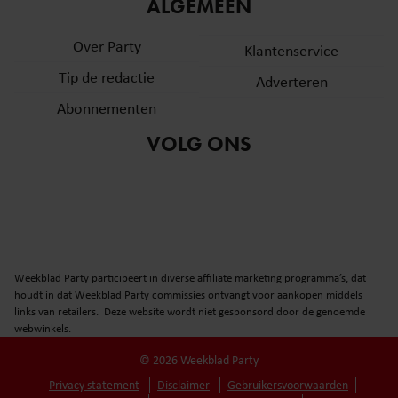
informatie over uw gebruik van onze site met onze
ALGEMEEN
partners voor social media, adverteren en analyse. Deze
Over Party
partners kunnen deze gegevens combineren met andere
Klantenservice
informatie die u aan ze heeft verstrekt of die ze hebben
Tip de redactie
Adverteren
verzameld op basis van uw gebruik van hun services. U
Abonnementen
gaat akkoord met onze cookies als u onze website blijft
gebruiken.
VOLG ONS
Weekblad Party participeert in diverse affiliate marketing programma’s, dat
houdt in dat Weekblad Party commissies ontvangt voor aankopen middels
links van retailers. Deze website wordt niet gesponsord door de genoemde
webwinkels.
© 2026 Weekblad Party
Privacy statement
Disclaimer
Gebruikersvoorwaarden