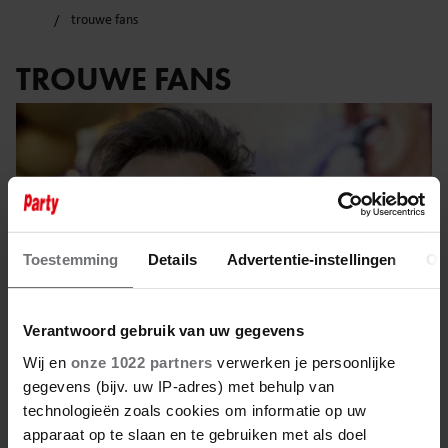
trouwe fans
TROUWE FANS
Toestemming
Details
Advertentie-instellingen
Ov
Verantwoord gebruik van uw gegevens
Wij en
onze 1022 partners
verwerken je persoonlijke
gegevens (bijv. uw IP-adres) met behulp van
technologieën zoals cookies om informatie op uw
8 mei 2025
apparaat op te slaan en te gebruiken met als doel