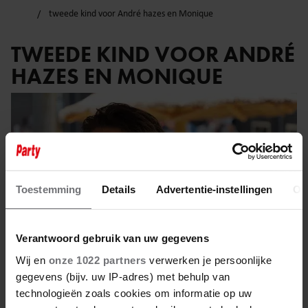
tweede kind voor André hazes en Monique
TWEEDE KIND VOOR ANDRÉ
HAZES EN MONIQUE
Toestemming
Details
Advertentie-instellingen
Ov
Verantwoord gebruik van uw gegevens
Wij en
onze 1022 partners
verwerken je persoonlijke
gegevens (bijv. uw IP-adres) met behulp van
technologieën zoals cookies om informatie op uw