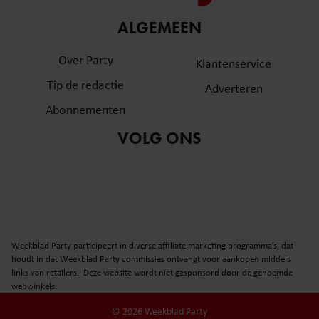
informatie over uw gebruik van onze site met onze
ALGEMEEN
partners voor social media, adverteren en analyse. Deze
partners kunnen deze gegevens combineren met andere
Over Party
Klantenservice
informatie die u aan ze heeft verstrekt of die ze hebben
verzameld op basis van uw gebruik van hun services. U
Tip de redactie
Adverteren
gaat akkoord met onze cookies als u onze website blijft
Abonnementen
gebruiken.
VOLG ONS
Weekblad Party participeert in diverse affiliate marketing programma’s, dat
houdt in dat Weekblad Party commissies ontvangt voor aankopen middels
links van retailers. Deze website wordt niet gesponsord door de genoemde
webwinkels.
© 2026 Weekblad Party