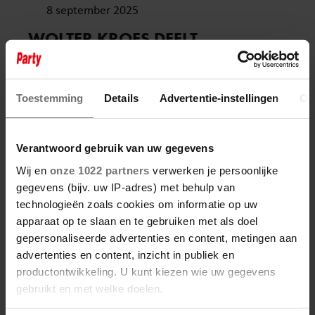
8 september 2025
WOLTER KROES DEELT
BIJZONDER MOMENT MET
HÉLÈNE HENDRIKS
Toestemming
Details
Advertentie-instellingen
Ov
Verantwoord gebruik van uw gegevens
Wij en
onze 1022 partners
verwerken je persoonlijke
gegevens (bijv. uw IP-adres) met behulp van
technologieën zoals cookies om informatie op uw
apparaat op te slaan en te gebruiken met als doel
gepersonaliseerde advertenties en content, metingen aan
advertenties en content, inzicht in publiek en
productontwikkeling. U kunt kiezen wie uw gegevens
gebruikt en met welke doelen.