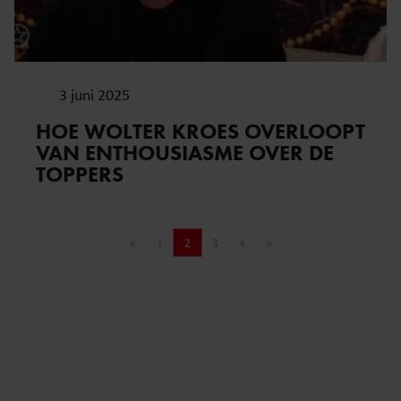
3 juni 2025
HOE WOLTER KROES OVERLOOPT
VAN ENTHOUSIASME OVER DE
TOPPERS
«
1
2
3
4
»
Vorige pagina
Pagina
Pagina
Pagina
Pagina
Volgende pagina