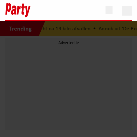
Trending
reefgewicht na 14 kilo afvallen
•
Anouk uit ‘De Bondgenoten