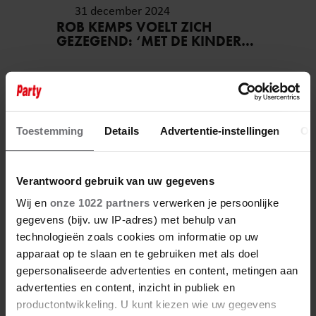
31 december 2024
ROB KEMPS VOELT ZICH
GEZEGEND: ‘MET DE KINDEREN
EN DE LIEFDE GAAT HET
GEWELDIG’
Toestemming
Details
Advertentie-instellingen
Ov
Verantwoord gebruik van uw gegevens
Wij en
onze 1022 partners
verwerken je persoonlijke
gegevens (bijv. uw IP-adres) met behulp van
technologieën zoals cookies om informatie op uw
apparaat op te slaan en te gebruiken met als doel
gepersonaliseerde advertenties en content, metingen aan
advertenties en content, inzicht in publiek en
productontwikkeling. U kunt kiezen wie uw gegevens