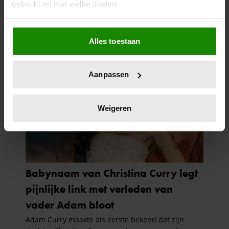
gebruikt en met welke doelen.
Als u het toestaat, willen we ook graag:
Alles toestaan
Informatie verzamelen over uw geografische
locatie, die tot een paar meter nauwkeurig kan zijn
Uw apparaat identificeren door het actief te
Aanpassen
scannen op specifieke eigenschappen (fingerprinting)
Lees meer over hoe uw persoonlijke gegevens worden
verwerkt en stel uw voorkeuren in het
detailgedeelte
in.
Weigeren
U kunt uw toestemming op elk moment wijzigen of
intrekken in de Cookieverklaring.
We gebruiken cookies om content en advertenties te
personaliseren, om functies voor social media te bieden
en om ons websiteverkeer te analyseren. Ook delen we
informatie over uw gebruik van onze site met onze
partners voor social media, adverteren en analyse. Deze
partners kunnen deze gegevens combineren met andere
informatie die u aan ze heeft verstrekt of die ze hebben