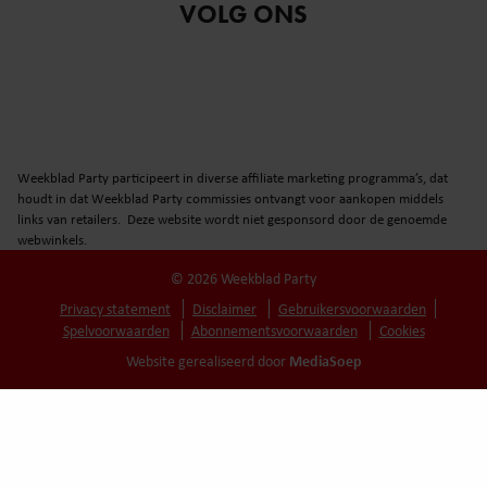
VOLG ONS
Weekblad Party participeert in diverse affiliate marketing programma’s, dat
houdt in dat Weekblad Party commissies ontvangt voor aankopen middels
links van retailers. Deze website wordt niet gesponsord door de genoemde
webwinkels.
© 2026 Weekblad Party
Privacy statement
Disclaimer
Gebruikersvoorwaarden
Spelvoorwaarden
Abonnementsvoorwaarden
Cookies
MediaSoep
Website gerealiseerd door