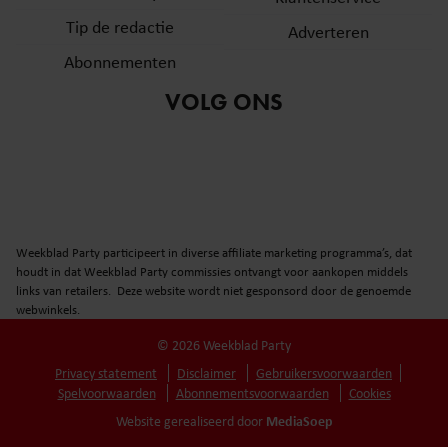
Tip de redactie
Adverteren
Abonnementen
VOLG ONS
Weekblad Party participeert in diverse affiliate marketing programma’s, dat
houdt in dat Weekblad Party commissies ontvangt voor aankopen middels
links van retailers. Deze website wordt niet gesponsord door de genoemde
webwinkels.
© 2026 Weekblad Party
Privacy statement
Disclaimer
Gebruikersvoorwaarden
Spelvoorwaarden
Abonnementsvoorwaarden
Cookies
MediaSoep
Website gerealiseerd door