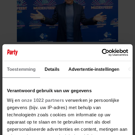
6 augustus 2026
WOLTER KROES BEREIKT ZIJN
STREEFGEWICHT NA 14 KILO
Toestemming
Details
Advertentie-instellingen
Ov
AFVALLEN
Verantwoord gebruik van uw gegevens
Wij en
onze 1022 partners
verwerken je persoonlijke
gegevens (bijv. uw IP-adres) met behulp van
technologieën zoals cookies om informatie op uw
apparaat op te slaan en te gebruiken met als doel
gepersonaliseerde advertenties en content, metingen aan