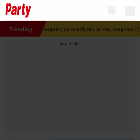
Trending
i reageert op overlijden Jerney Kaagman (79): ‘Dat vertrouw