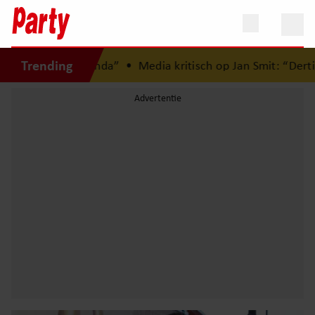
Trending
 mijn agenda”
•
Media kritisch op Jan Smit: “Dertig jaar car