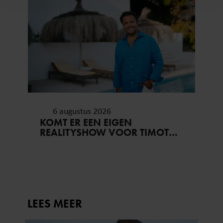
en om ons websiteverkeer te analyseren. Ook delen we
informatie over uw gebruik van onze site met onze
partners voor social media, adverteren en analyse. Deze
partners kunnen deze gegevens combineren met andere
informatie die u aan ze heeft verstrekt of die ze hebben
verzameld op basis van uw gebruik van hun services. U
gaat akkoord met onze cookies als u onze website blijft
gebruiken.
6 augustus 2026
KOMT ER EEN EIGEN
REALITYSHOW VOOR TIMOTHY
NA ‘B&B VOL LIEFDE?’