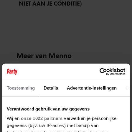
NIET AAN JE CONDITIE)
Meer van Menno
Toestemming
Details
Advertentie-instellingen
Ov
Verantwoord gebruik van uw gegevens
Wij en
onze 1022 partners
verwerken je persoonlijke
gegevens (bijv. uw IP-adres) met behulp van