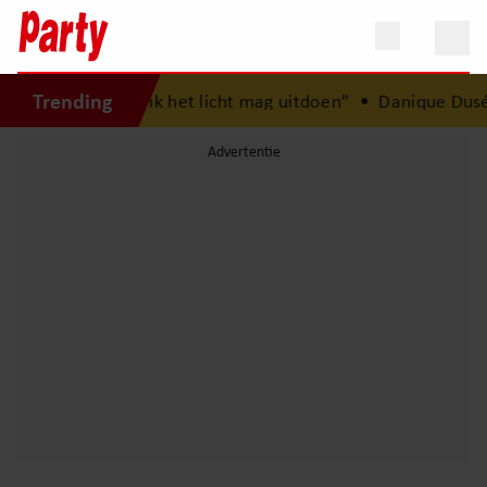
Trending
jn dat ik het licht mag uitdoen”
•
Danique Dusée op een r