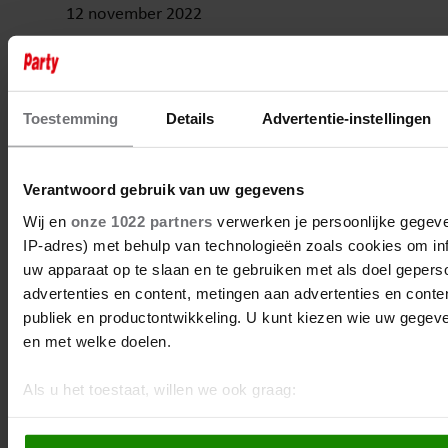
12 november 2022
LUUK IKINK EN ZIJN VROUW
VERWACHTEN DERDE KINDJE
Toestemming
Details
Advertentie-instellingen
Verantwoord gebruik van uw gegevens
Wij en
onze 1022 partners
verwerken je persoonlijke gegeve
IP-adres) met behulp van technologieën zoals cookies om in
uw apparaat op te slaan en te gebruiken met als doel gepers
advertenties en content, metingen aan advertenties en content
publiek en productontwikkeling. U kunt kiezen wie uw gegev
en met welke doelen.
Als u het toestaat, willen we ook graag:
Informatie verzamelen over uw geografische locatie, d
paar meter nauwkeurig kan zijn