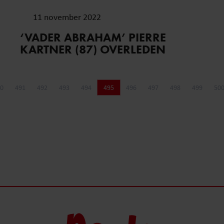
11 november 2022
‘VADER ABRAHAM’ PIERRE
KARTNER (87) OVERLEDEN
0
491
492
493
494
495
496
497
498
499
50
Pagina
Pagina
Pagina
Pagina
Pagina
Pagina
Pagina
Pagina
Pagina
Pagina
P