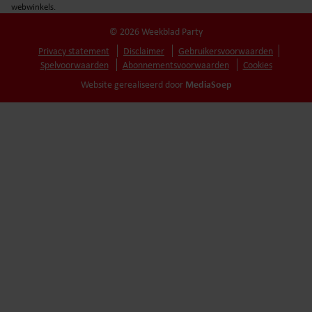
webwinkels.
© 2026 Weekblad Party
Privacy statement
Disclaimer
Gebruikersvoorwaarden
Spelvoorwaarden
Abonnementsvoorwaarden
Cookies
MediaSoep
Website gerealiseerd door