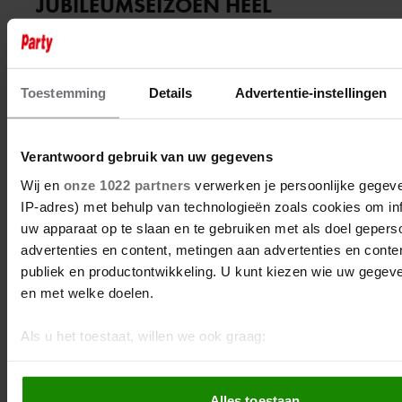
JUBILEUMSEIZOEN HEEL
HOLLAND BAKT START 18
DECEMBER BIJ MAX
Toestemming
Details
Advertentie-instellingen
Verantwoord gebruik van uw gegevens
Wij en
onze 1022 partners
verwerken je persoonlijke gegeve
IP-adres) met behulp van technologieën zoals cookies om in
uw apparaat op te slaan en te gebruiken met als doel gepers
advertenties en content, metingen aan advertenties en content
publiek en productontwikkeling. U kunt kiezen wie uw gegev
en met welke doelen.
Als u het toestaat, willen we ook graag:
Informatie verzamelen over uw geografische locatie, d
paar meter nauwkeurig kan zijn
1 november 2022
Alles toestaan