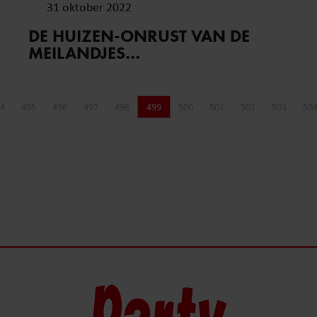
31 oktober 2022
DE HUIZEN-ONRUST VAN DE
MEILANDJES…
4
495
496
497
498
499
500
501
502
503
50
Pagina
Pagina
Pagina
Pagina
Pagina
Pagina
Pagina
Pagina
Pagina
Pagina
P