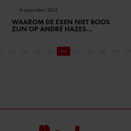
9 september 2022
WAAROM DE EXEN NIET BOOS
ZIJN OP ANDRÉ HAZES…
0
511
512
513
514
515
516
517
518
519
52
Pagina
Pagina
Pagina
Pagina
Pagina
Pagina
Pagina
Pagina
Pagina
Pagina
P