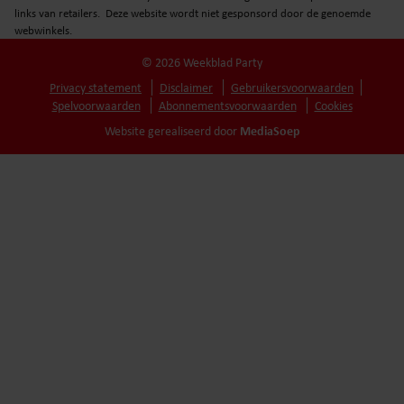
links van retailers. Deze website wordt niet gesponsord door de genoemde
webwinkels.
© 2026 Weekblad Party
Privacy statement
Disclaimer
Gebruikersvoorwaarden
Spelvoorwaarden
Abonnementsvoorwaarden
Cookies
MediaSoep
Website gerealiseerd door