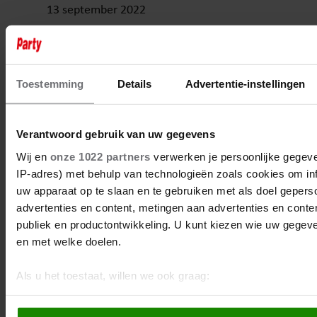
13 september 2022
JAN SMIT HEEFT GEEN PYJAMA
Toestemming
Details
Advertentie-instellingen
Verantwoord gebruik van uw gegevens
Wij en
onze 1022 partners
verwerken je persoonlijke gegeve
IP-adres) met behulp van technologieën zoals cookies om in
uw apparaat op te slaan en te gebruiken met als doel gepers
advertenties en content, metingen aan advertenties en content
publiek en productontwikkeling. U kunt kiezen wie uw gegev
en met welke doelen.
Als u het toestaat, willen we ook graag:
Informatie verzamelen over uw geografische locatie, d
13 september 2022
paar meter nauwkeurig kan zijn