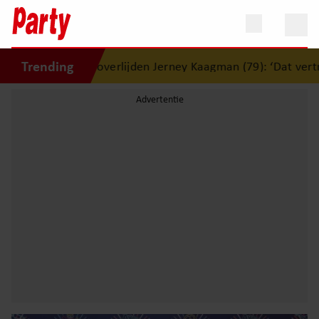
Trending
op overlijden Jerney Kaagman (79): ‘Dat vertrouwen zal ik n