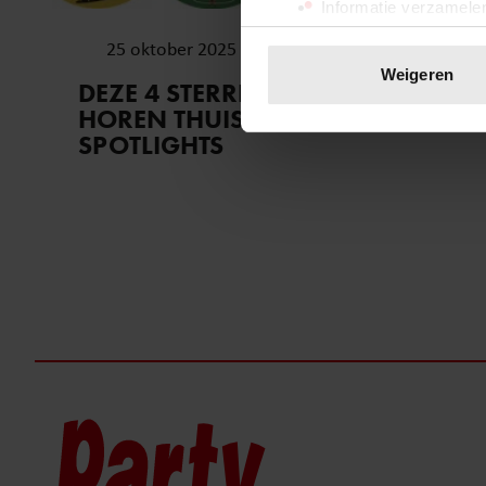
Informatie verzamelen
Uw apparaat identific
25 oktober 2025
Lees meer over hoe uw perso
Weigeren
DEZE 4 STERRENBEELDEN
toestemming op elk moment wi
HOREN THUIS IN DE
SPOTLIGHTS
We gebruiken cookies om cont
websiteverkeer te analyseren
media, adverteren en analys
verstrekt of die ze hebben v
onze website blijft gebruiken.