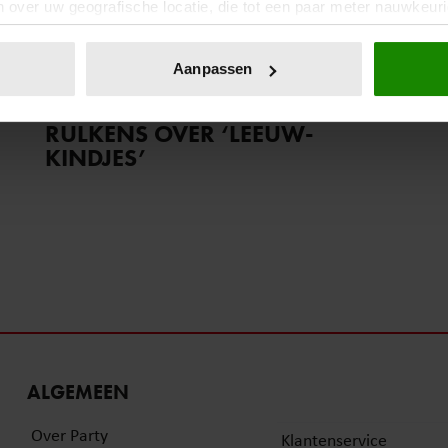
 over uw geografische locatie, die tot een paar meter nauwkeuri
eren door het actief te scannen op specifieke eigenschappen (fing
14 juni 2025
onlijke gegevens worden verwerkt en stel uw voorkeuren in he
Aanpassen
COMÉDIENNE EN
jzigen of intrekken in de Cookieverklaring.
PRESENTATRICE IRIS
RULKENS OVER ‘LEEUW-
ent en advertenties te personaliseren, om functies voor social
KINDJES’
. Ook delen we informatie over uw gebruik van onze site met on
e. Deze partners kunnen deze gegevens combineren met andere i
erzameld op basis van uw gebruik van hun services. U gaat akk
ALGEMEEN
Over Party
Klantenservice