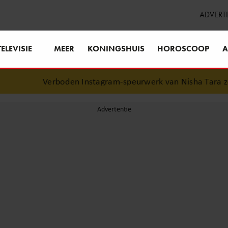
ADVERT
TELEVISIE
MEER
KONINGSHUIS
HOROSCOOP
A
Verboden Instagram-speurwerk van Nisha Tara zorgt 