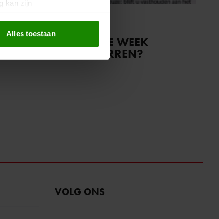
g kan zijn
erprinting)
11 april 2025
t
detailgedeelte
in. U kunt uw
Alles toestaan
WAT STAAT ER DEZE WEEK
VOOR U IN DE STERREN?
 media te bieden en om ons
ze partners voor social
nformatie die u aan ze heeft
oord met onze cookies als u
VOLG ONS