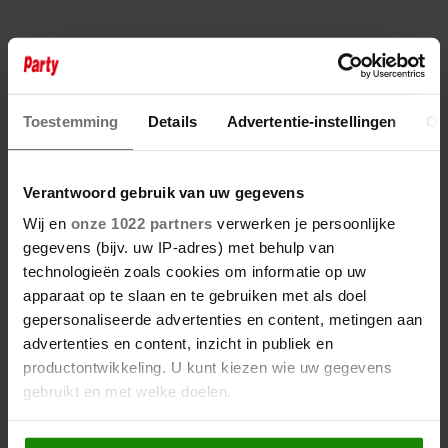
KREMERS
Toestemming
Details
Advertentie-instellingen
Ov
Verantwoord gebruik van uw gegevens
Wij en
onze 1022 partners
verwerken je persoonlijke
gegevens (bijv. uw IP-adres) met behulp van
technologieën zoals cookies om informatie op uw
apparaat op te slaan en te gebruiken met als doel
gepersonaliseerde advertenties en content, metingen aan
advertenties en content, inzicht in publiek en
productontwikkeling. U kunt kiezen wie uw gegevens
gebruikt en met welke doelen.
Als u het toestaat, willen we ook graag: