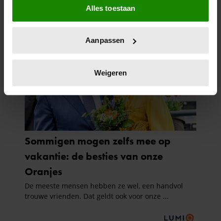
Alles toestaan
Informatie verzamelen over uw geografische
locatie, die tot een paar meter nauwkeurig kan zijn
Uw apparaat identificeren door het actief te
Aanpassen
scannen op specifieke eigenschappen (fingerprinting)
Lees meer over hoe uw persoonlijke gegevens worden
verwerkt en stel uw voorkeuren in het
detailgedeelte
in.
Weigeren
U kunt uw toestemming op elk moment wijzigen of
intrekken in de Cookieverklaring.
We gebruiken cookies om content en advertenties te
personaliseren, om functies voor social media te bieden
en om ons websiteverkeer te analyseren. Ook delen we
informatie over uw gebruik van onze site met onze
partners voor social media, adverteren en analyse. Deze
partners kunnen deze gegevens combineren met andere
informatie die u aan ze heeft verstrekt of die ze hebben
verzameld op basis van uw gebruik van hun services. U
gaat akkoord met onze cookies als u onze website blijft