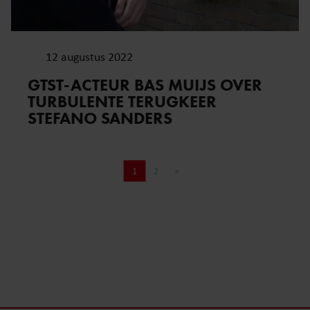
12 augustus 2022
GTST-ACTEUR BAS MUIJS OVER
TURBULENTE TERUGKEER
STEFANO SANDERS
1
2
»
Pagina
Pagina
Volgende pagina