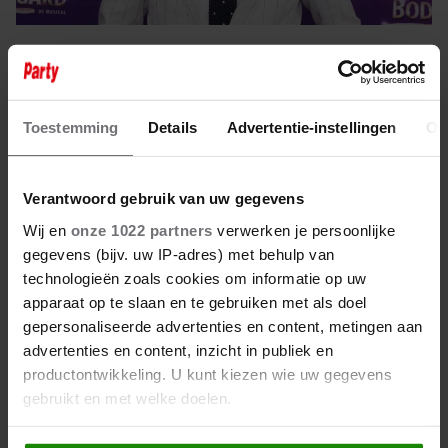
3 oktober 2024
OM EIST GEVANGENISSTRAF
TEGEN MAN DIE BAS MUIJS
Toestemming
Details
Advertentie-instellingen
Ov
GIJZELDE
Verantwoord gebruik van uw gegevens
Wij en
onze 1022 partners
verwerken je persoonlijke
gegevens (bijv. uw IP-adres) met behulp van
technologieën zoals cookies om informatie op uw
apparaat op te slaan en te gebruiken met als doel
gepersonaliseerde advertenties en content, metingen aan
advertenties en content, inzicht in publiek en
productontwikkeling. U kunt kiezen wie uw gegevens
gebruikt en met welke doelen.
Als u het toestaat, willen we ook graag: