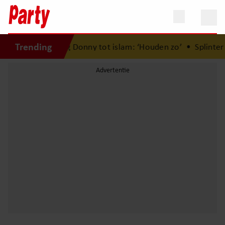
Trending
r bekering Donny tot islam: ‘Houden zo’
•
Splinter Chabot d