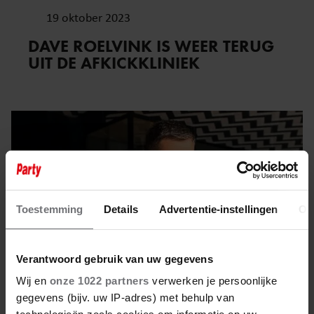
19 oktober 2023
DAVE ROELVINK IS WEER TERUG
UIT DE AFKICKKLINIEK
Toestemming
Details
Advertentie-instellingen
Ov
Verantwoord gebruik van uw gegevens
Wij en
onze 1022 partners
verwerken je persoonlijke
gegevens (bijv. uw IP-adres) met behulp van