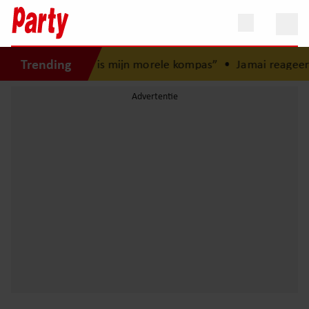
Trending
d: “Mijn zus is mijn morele kompas”
•
Jamai reageert op ov