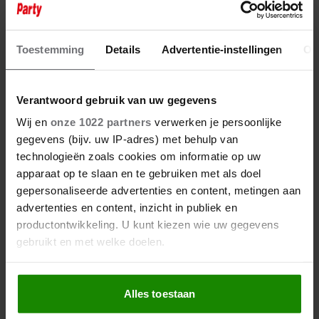
27 december 2023
DENNIE CHRISTIAN: ‘HET ALLEEN
Toestemming
Details
Advertentie-instellingen
Ov
ZIJN IS NIET FIJN’
Verantwoord gebruik van uw gegevens
Wij en
onze 1022 partners
verwerken je persoonlijke
gegevens (bijv. uw IP-adres) met behulp van
technologieën zoals cookies om informatie op uw
apparaat op te slaan en te gebruiken met als doel
gepersonaliseerde advertenties en content, metingen aan
advertenties en content, inzicht in publiek en
productontwikkeling. U kunt kiezen wie uw gegevens
gebruikt en met welke doelen.
Als u het toestaat, willen we ook graag:
Alles toestaan
Informatie verzamelen over uw geografische
locatie, die tot een paar meter nauwkeurig kan zijn