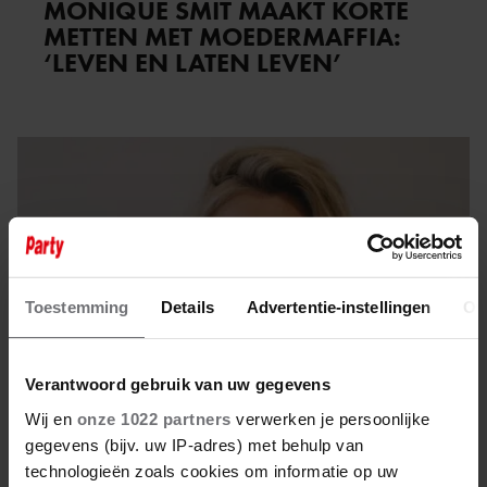
MONIQUE SMIT MAAKT KORTE
METTEN MET MOEDERMAFFIA:
‘LEVEN EN LATEN LEVEN’
Toestemming
Details
Advertentie-instellingen
Ov
Verantwoord gebruik van uw gegevens
Wij en
onze 1022 partners
verwerken je persoonlijke
gegevens (bijv. uw IP-adres) met behulp van
technologieën zoals cookies om informatie op uw
3 oktober 2022