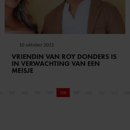
10 oktober 2022
VRIENDIN VAN ROY DONDERS IS
IN VERWACHTING VAN EEN
MEISJE
3
504
505
506
507
508
509
510
511
512
51
Pagina
Pagina
Pagina
Pagina
Pagina
Pagina
Pagina
Pagina
Pagina
Pagina
P