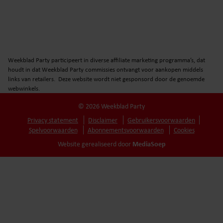
Weekblad Party participeert in diverse affiliate marketing programma’s, dat
houdt in dat Weekblad Party commissies ontvangt voor aankopen middels
links van retailers. Deze website wordt niet gesponsord door de genoemde
webwinkels.
© 2026 Weekblad Party
Privacy statement
Disclaimer
Gebruikersvoorwaarden
Spelvoorwaarden
Abonnementsvoorwaarden
Cookies
MediaSoep
Website gerealiseerd door