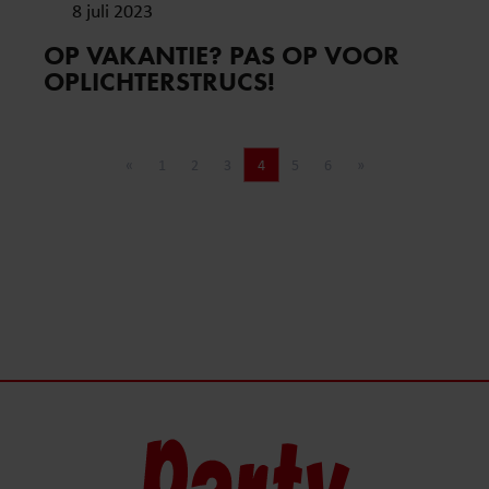
8 juli 2023
OP VAKANTIE? PAS OP VOOR
OPLICHTERSTRUCS!
«
1
2
3
4
5
6
»
Vorige pagina
Pagina
Pagina
Pagina
Pagina
Pagina
Pagina
Volgende pagina