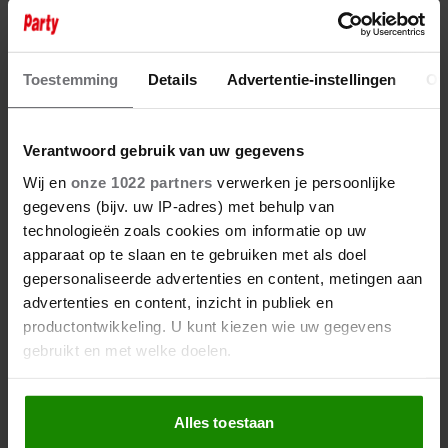
GRAAF CLAUS WIL SPORTAUTO
VOOR ZIJN OUDERS KOPEN
Toestemming
Details
Advertentie-instellingen
Ov
Verantwoord gebruik van uw gegevens
Wij en
onze 1022 partners
verwerken je persoonlijke
gegevens (bijv. uw IP-adres) met behulp van
technologieën zoals cookies om informatie op uw
apparaat op te slaan en te gebruiken met als doel
gepersonaliseerde advertenties en content, metingen aan
advertenties en content, inzicht in publiek en
productontwikkeling. U kunt kiezen wie uw gegevens
gebruikt en met welke doelen.
Als u het toestaat, willen we ook graag:
Alles toestaan
Informatie verzamelen over uw geografische
21 juli 2023