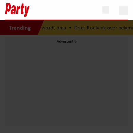
Trending
chrijfster wordt oma
•
Dries Roelvink over bekering Donny 