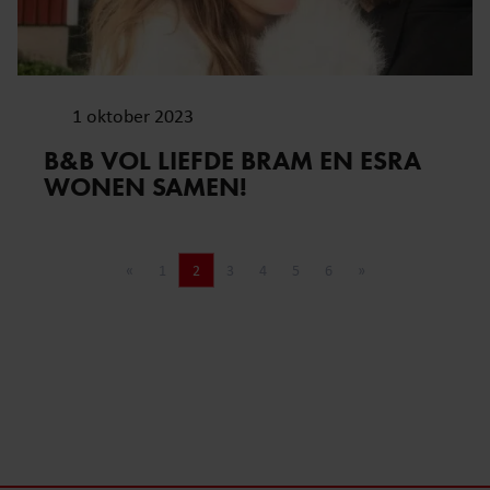
1 oktober 2023
B&B VOL LIEFDE BRAM EN ESRA
WONEN SAMEN!
«
1
2
3
4
5
6
»
Vorige pagina
Pagina
Pagina
Pagina
Pagina
Pagina
Pagina
Volgende pagina