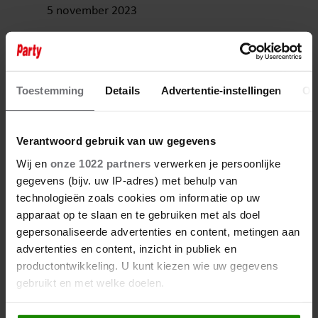
5 november 2023
BIBI BREIJMAN SCHRIJFT OVER
DE ERECTIEPROBLEMEN VAN
WAYLON
Toestemming
Details
Advertentie-instellingen
Ov
Verantwoord gebruik van uw gegevens
Wij en
onze 1022 partners
verwerken je persoonlijke
gegevens (bijv. uw IP-adres) met behulp van
technologieën zoals cookies om informatie op uw
apparaat op te slaan en te gebruiken met als doel
gepersonaliseerde advertenties en content, metingen aan
advertenties en content, inzicht in publiek en
productontwikkeling. U kunt kiezen wie uw gegevens
gebruikt en met welke doelen.
Als u het toestaat, willen we ook graag: