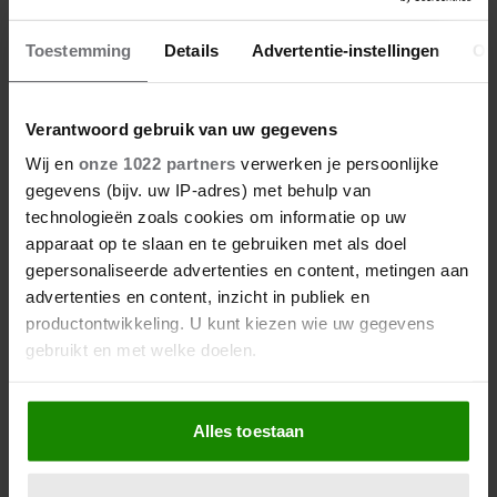
NA PIERRE KARTNER OOK ZIJN
Toestemming
Details
Advertentie-instellingen
Ov
VROUW ANNIE OVERLEDEN
Verantwoord gebruik van uw gegevens
Wij en
onze 1022 partners
verwerken je persoonlijke
gegevens (bijv. uw IP-adres) met behulp van
technologieën zoals cookies om informatie op uw
apparaat op te slaan en te gebruiken met als doel
gepersonaliseerde advertenties en content, metingen aan
advertenties en content, inzicht in publiek en
productontwikkeling. U kunt kiezen wie uw gegevens
gebruikt en met welke doelen.
Als u het toestaat, willen we ook graag:
Alles toestaan
Informatie verzamelen over uw geografische
locatie, die tot een paar meter nauwkeurig kan zijn
28 november 2022
Uw apparaat identificeren door het actief te