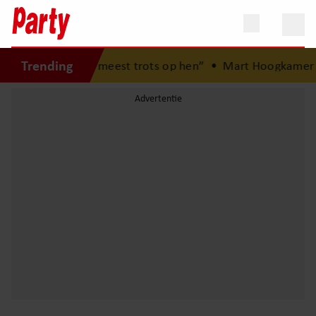
Trending
“Ik ben het meest trots op hen”
•
Mart Hoogkamer verrast