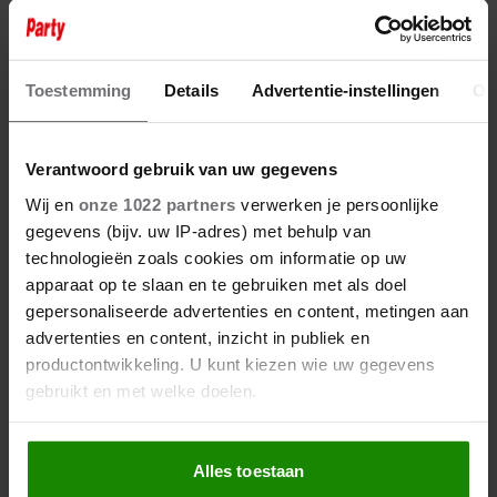
17 november 2022
AFSCHEID
Toestemming
Details
Advertentie-instellingen
Ov
Verantwoord gebruik van uw gegevens
Wij en
onze 1022 partners
verwerken je persoonlijke
gegevens (bijv. uw IP-adres) met behulp van
technologieën zoals cookies om informatie op uw
apparaat op te slaan en te gebruiken met als doel
gepersonaliseerde advertenties en content, metingen aan
advertenties en content, inzicht in publiek en
productontwikkeling. U kunt kiezen wie uw gegevens
gebruikt en met welke doelen.
Als u het toestaat, willen we ook graag:
Alles toestaan
Informatie verzamelen over uw geografische