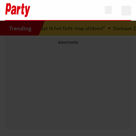
Trending
sten’: “Fijn dat ik het licht mag uitdoen”
•
Danique Dusée