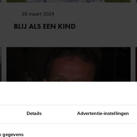
28 maart 2024
BLIJ ALS EEN KIND
Details
Advertentie-instellingen
w gegevens