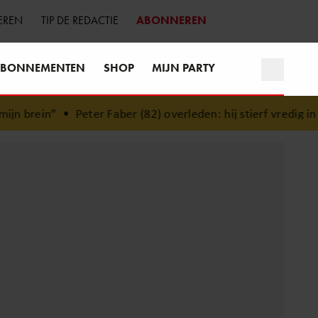
EREN
TIP DE REDACTIE
ABONNEREN
BONNEMENTEN
SHOP
MIJN PARTY
”
•
Peter Faber (82) overleden: hij stierf vredig in het bijzij