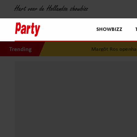
Hart voor de Hollandse showbizz
SHOWBIZZ
Trending
Margôt Ros openhartig over zw