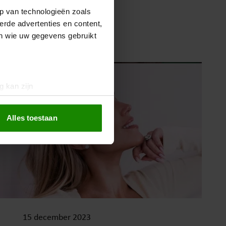
1 februari 2024
p van technologieën zoals
erde advertenties en content,
LIEF EN LEED
en wie uw gegevens gebruikt
g kan zijn
erprinting)
t
detailgedeelte
in. U kunt uw
Alles toestaan
 media te bieden en om ons
ze partners voor social
nformatie die u aan ze heeft
oord met onze cookies als u
15 december 2023