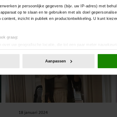
15 februari 2024
erwerken je persoonlijke gegevens (bijv. uw IP-adres) met behul
apparaat op te slaan en te gebruiken met als doel gepersonalise
ZWARTE DAG
 content, inzicht in publiek en productontwikkeling. U kunt kiez
 ook graag:
 over uw geografische locatie, die tot een paar meter nauwkeuri
eren door het actief te scannen op specifieke eigenschappen (fing
onlijke gegevens worden verwerkt en stel uw voorkeuren in he
Aanpassen
jzigen of intrekken in de Cookieverklaring.
ent en advertenties te personaliseren, om functies voor social
. Ook delen we informatie over uw gebruik van onze site met on
e. Deze partners kunnen deze gegevens combineren met andere i
erzameld op basis van uw gebruik van hun services. U gaat akk
18 januari 2024