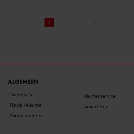
«
1
2
3
4
5
6
7
»
Vorige pagina
Pagina
Pagina
Pagina
Pagina
Pagina
Pagina
Pagina
Volgende pagina
ALGEMEEN
Over Party
Klantenservice
Tip de redactie
Adverteren
Abonnementen