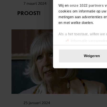
7 maart 2024
Wij en
onze 1022 partners
v
cookies om informatie op uw 
PROOST!
metingen aan advertenties en
en met welke doelen.
Als u het toestaat, willen we
Informatie verzamelen
Uw apparaat identific
Lees meer over hoe uw perso
Weigeren
toestemming op elk moment wi
We gebruiken cookies om cont
websiteverkeer te analyseren
media, adverteren en analys
verstrekt of die ze hebben v
onze website blijft gebruiken.
25 januari 2024