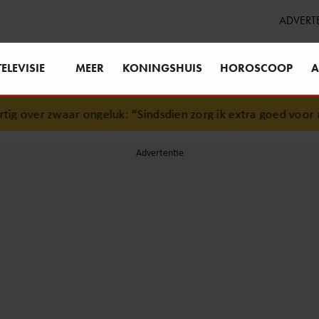
ADVERT
TELEVISIE
MEER
KONINGSHUIS
HOROSCOOP
A
aar ongeluk: “Sindsdien zorg ik extra goed voor mijn brein